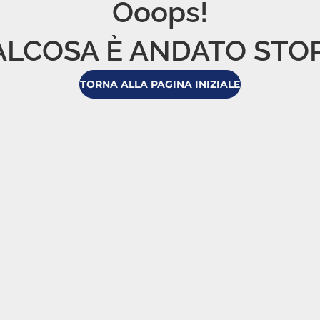
Ooops!

LCOSA È ANDATO STO
TORNA ALLA PAGINA INIZIALE