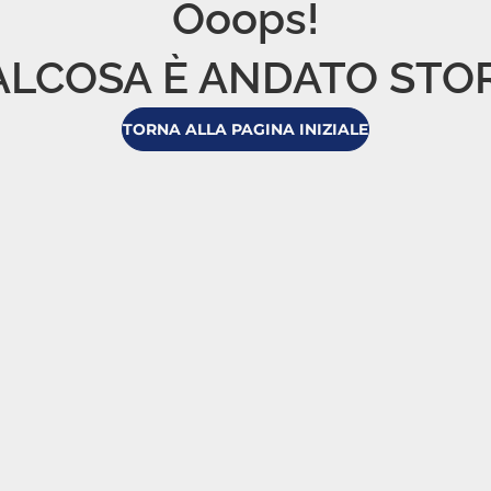
Ooops!

LCOSA È ANDATO STO
TORNA ALLA PAGINA INIZIALE