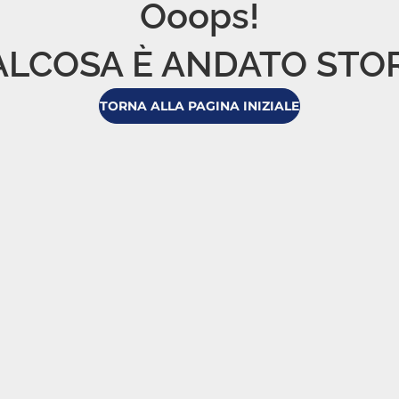
Ooops!

LCOSA È ANDATO STO
TORNA ALLA PAGINA INIZIALE