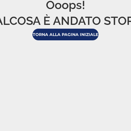
Ooops!

LCOSA È ANDATO STO
TORNA ALLA PAGINA INIZIALE