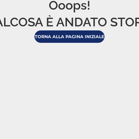
Ooops!

LCOSA È ANDATO STO
TORNA ALLA PAGINA INIZIALE