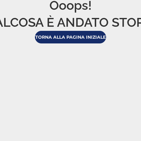
Ooops!

LCOSA È ANDATO STO
TORNA ALLA PAGINA INIZIALE