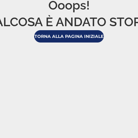
Ooops!

LCOSA È ANDATO STO
TORNA ALLA PAGINA INIZIALE