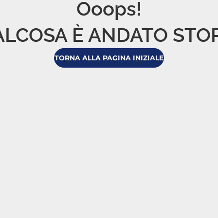
Ooops!

LCOSA È ANDATO STO
TORNA ALLA PAGINA INIZIALE