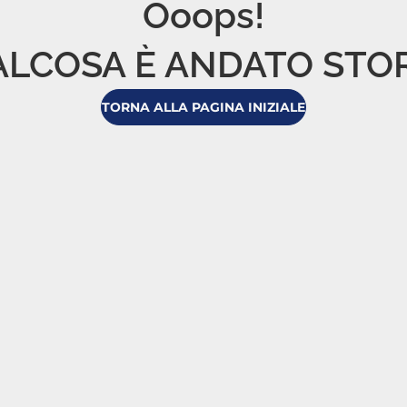
Ooops!

LCOSA È ANDATO STO
TORNA ALLA PAGINA INIZIALE