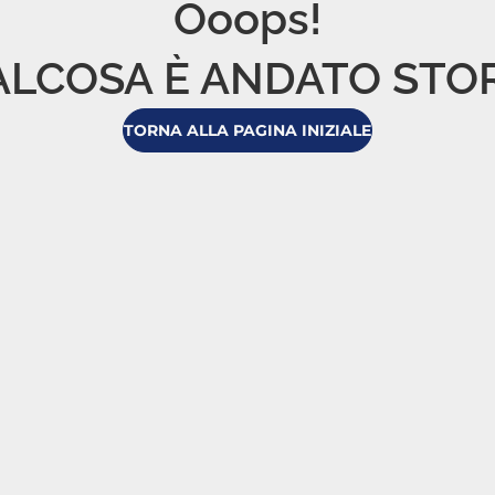
Ooops!

LCOSA È ANDATO STO
TORNA ALLA PAGINA INIZIALE