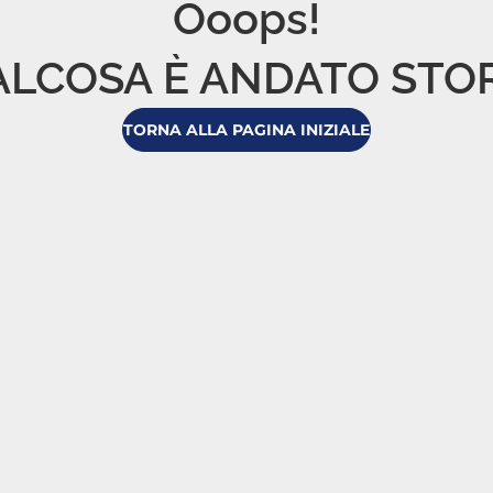
Ooops!

LCOSA È ANDATO STO
TORNA ALLA PAGINA INIZIALE