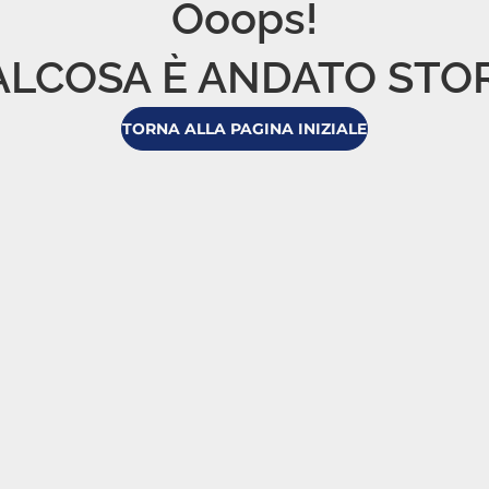
Ooops!

LCOSA È ANDATO STO
TORNA ALLA PAGINA INIZIALE