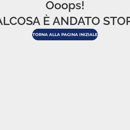
Ooops!

LCOSA È ANDATO STO
TORNA ALLA PAGINA INIZIALE