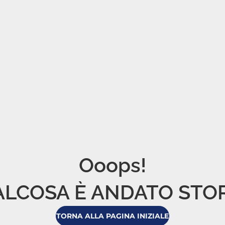
Ooops!

LCOSA È ANDATO STO
TORNA ALLA PAGINA INIZIALE