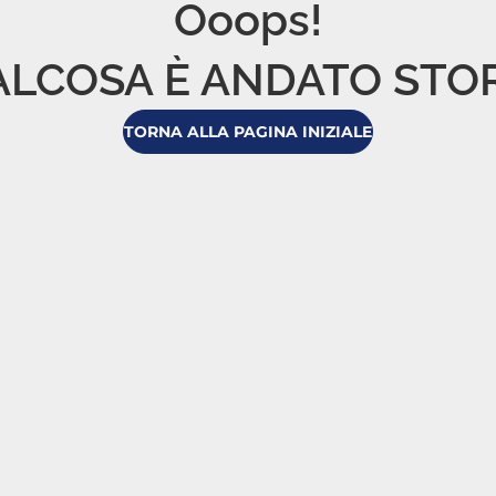
Ooops!

LCOSA È ANDATO STO
TORNA ALLA PAGINA INIZIALE