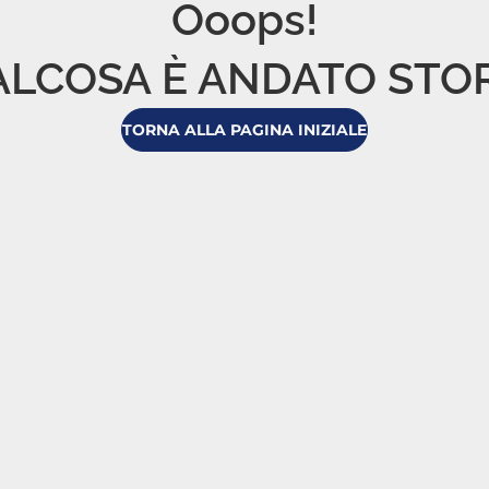
Ooops!

LCOSA È ANDATO STO
TORNA ALLA PAGINA INIZIALE