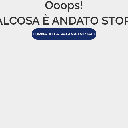
Ooops!

LCOSA È ANDATO STO
TORNA ALLA PAGINA INIZIALE