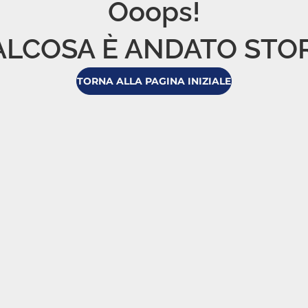
Ooops!

LCOSA È ANDATO STO
TORNA ALLA PAGINA INIZIALE