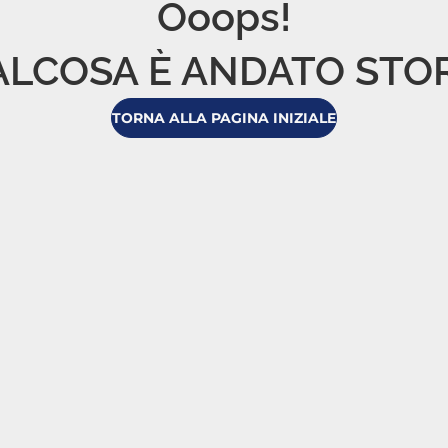
Ooops!

LCOSA È ANDATO STO
TORNA ALLA PAGINA INIZIALE