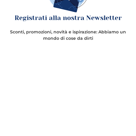
Registrati alla nostra Newsletter
Sconti, promozioni, novità e ispirazione: Abbiamo un
mondo di cose da dirti
Dichiaro di aver preso visione dell’
Informativa
privacy
.
(Obbligatorio)
Presto il consenso alle finalità di marketing diretto attraverso
forme “tradizionali” e “automatizzate” di contatto (art. 130 c. 1 e 2
del D.lgs. 196/03 e s.m.i), come indicato al punto 4 del paragrafo
“Finalità del trattamento e base giuridica” dell’
Informativa
privacy
.
(Obbligatorio)
ISCRIVITI
ACCEDI ALL'AREA UTENTE