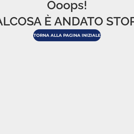
Ooops!

LCOSA È ANDATO STO
TORNA ALLA PAGINA INIZIALE