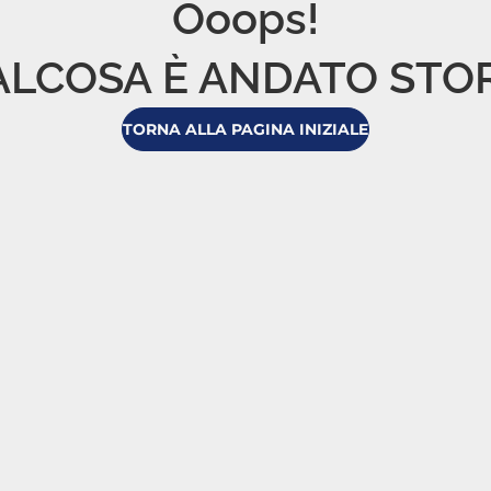
Ooops!

LCOSA È ANDATO STO
TORNA ALLA PAGINA INIZIALE