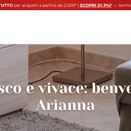
 TUTTO
per acquisti a partire da 2.000* |
SCOPRI DI PIU'
→ termin
co e vivace: benv
Arianna