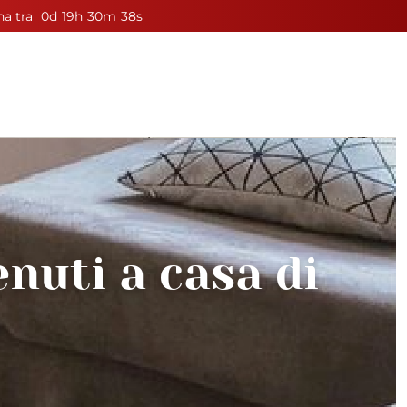
a tra
0
d
19
h
30
m
36
s
enuti a casa di