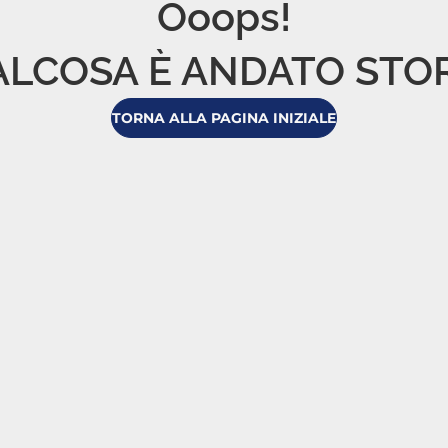
Ooops!

LCOSA È ANDATO STO
TORNA ALLA PAGINA INIZIALE