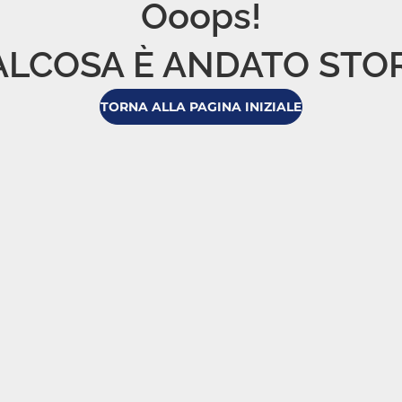
Ooops!

LCOSA È ANDATO STO
TORNA ALLA PAGINA INIZIALE